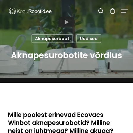
Skip
Men
to
search
main
content
Aknapesurobot
Uudised
Aknapesurobotite võrdlus
Mille poolest erinevad Ecovacs
Winbot aknapesurobotid? Milline
neist on juhtmega? Milline akuga?