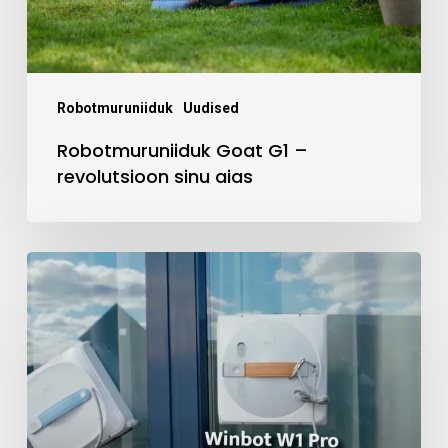
aias
Robotmuruniiduk
Uudised
Robotmuruniiduk Goat G1 –
revolutsioon sinu aias
Aknapesurobot
Winbot
W1
PRO
ja
Winbot
920