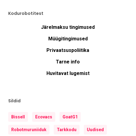
Kodurobotitest
Järelmaksu tingimused
Müügitingimused
Privaatsuspoliitika
Tarne info
Huvitavat lugemist
Sildid
Bissell
Ecovacs
GoatG1
Robotmuruniiduk
Tarkkodu
Uudised