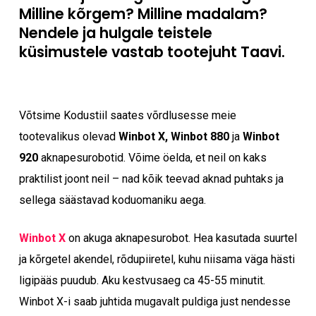
Milline kõrgem? Milline madalam?
Nendele ja hulgale teistele
küsimustele vastab tootejuht Taavi.
Võtsime Kodustiil saates võrdlusesse meie
tootevalikus olevad
Winbot X, Winbot 880
ja
Winbot
920
aknapesurobotid. Võime öelda, et neil on kaks
praktilist joont neil – nad kõik teevad aknad puhtaks ja
sellega säästavad koduomaniku aega.
Winbot X
on akuga aknapesurobot. Hea kasutada suurtel
ja kõrgetel akendel, rõdupiiretel, kuhu niisama väga hästi
ligipääs puudub. Aku kestvusaeg ca 45-55 minutit.
Winbot X-i saab juhtida mugavalt puldiga just nendesse