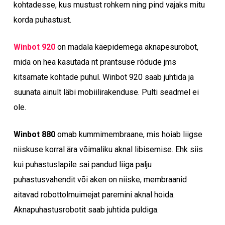
kohtadesse, kus mustust rohkem ning pind vajaks mitu
korda puhastust.
Winbot 920
on madala käepidemega aknapesurobot,
mida on hea kasutada nt prantsuse rõdude jms
kitsamate kohtade puhul. Winbot 920 saab juhtida ja
suunata ainult läbi mobiilirakenduse. Pulti seadmel ei
ole.
Winbot 880
omab kummimembraane, mis hoiab liigse
niiskuse korral ära võimaliku aknal libisemise. Ehk siis
kui puhastuslapile sai pandud liiga palju
puhastusvahendit või aken on niiske, membraanid
aitavad robottolmuimejat paremini aknal hoida.
Aknapuhastusrobotit saab juhtida puldiga.