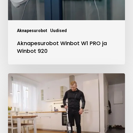
Aknapesurobot
Uudised
Aknapesurobot Winbot W1 PRO ja
Winbot 920
Põrandad
ja
vaibad
Bissell
põrandapesuriga
puhtaks