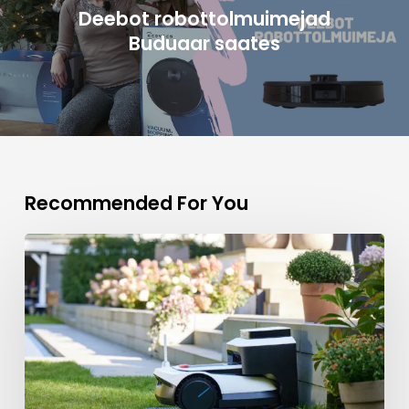
Deebot robottolmuimejad
Buduaar saates
Recommended For You
Robotmuruniiduk
Goat
G1
–
revolutsioon
sinu